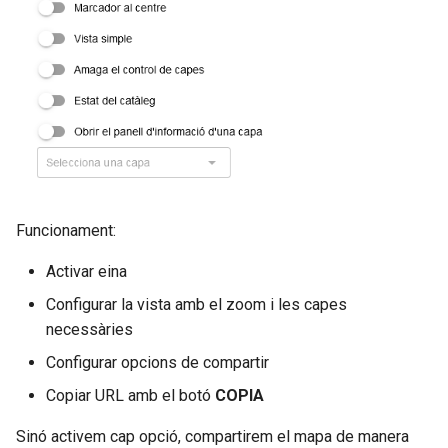
Estadística
o
Punts d'interés i visites
Heatmap
m
virtuals
Mapa de calor
Visualitzar StreetView
e
Visualizar StreetView
n
Compartir mapa
Compartir mapa
ç
Impressió
a
Impresión
Pantalla completa
Funcionament:
r
Pantalla completa
a
Activar eina
c
Configurar la vista amb el zoom i les capes
necessàries
e
Configurar opcions de compartir
r
Copiar URL amb el botó
COPIA
c
Sinó activem cap opció, compartirem el mapa de manera
a