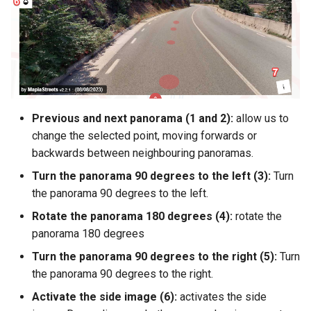
Estadística
o
Heatmap
Punts interés i visites virtuals
Mapa de calor
m
Mapa de calor
Visualitzar StreetView
Visualitzar StreetView
e
Visualizar StreetView
n
Compartir mapa
Compartir mapa
Compartir mapa
ç
Previous and next panorama (1 and 2):
allow us to
Impressió
Impressió
change the selected point, moving forwards or
a
Impresión
backwards between neighbouring panoramas.
Pantalla completa
Pantalla completa
r
Pantalla completa
Turn the panorama 90 degrees to the left (3):
Turn
a
the panorama 90 degrees to the left.
c
Rotate the panorama 180 degrees (4):
rotate the
panorama 180 degrees
e
Turn the panorama 90 degrees to the right (5):
Turn
r
the panorama 90 degrees to the right.
c
Activate the side image (6):
activates the side
a