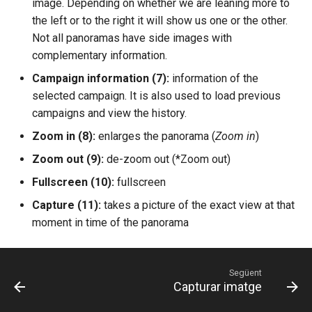
image. Depending on whether we are leaning more to
the left or to the right it will show us one or the other.
r
Not all panoramas have side images with
complementary information.
Campaign information (7):
information of the
selected campaign. It is also used to load previous
campaigns and view the history.
Zoom in (8):
enlarges the panorama (
Zoom in
)
Zoom out (9):
de-zoom out (*Zoom out)
Fullscreen (10):
fullscreen
Capture (11):
takes a picture of the exact view at that
moment in time of the panorama
Següent
Capturar imatge