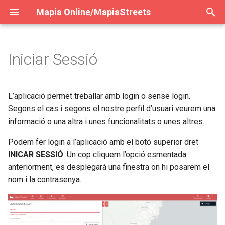
Mapia Online/MapiaStreets
E
s
Iniciar Sessió
General
Primers passos
Iniciar sesión
Iniciar sessió
Navegació
Navegació
General
General
General
General
c
r
Cercar informació
Entorn panorama
Entorno 2D
Entorn 2D
Alta resolució
Atributs de visualització
Buscar información
Ver ubicaciones panorama
Cercar informació
Veure ubicacions panoram
L’aplicació permet treballar amb login o sense login.
i
Segons el cas i segons el nostre perfil d’usuari veurem una
Catàleg de capes
Entorn núvol de punts
Entorno 3D
Entorn 3D
Capturar imatge
Eines de dibuix i mesura
Catálogo de capas
Seleccionar ubicación
Catàleg de capes
Seleccionar ubicació
informació o una altra i unes funcionalitats o unes altres.
u
Afegir capa personalitzada
Utilitats
Podem fer login a l’aplicació amb el botó superior dret
Paràmetres d'imatge
Creació perfil
Añadir capa personalizada
Entorno panorama
Afegir capa personalitzada
Entorn panorama
p
INICAR SESSIÓ
. Un cop cliquem l’opció esmentada
e
Mapes Base
Històric de panorames
Exportar mesures
Mapas base
Entorno nube de puntos
Mapes Base
Entorn núvol de punts
anteriorment, es desplegarà una finestra on hi posarem el
r
nom i la contrasenya.
Eines de mesura i dibuix
Visualització i classificació
Herramientas de medición 
Utilidades
Eines de mesura i dibuix
Utilitats
a
dibujo
c
Estadística
Gestió de capes
Statistics