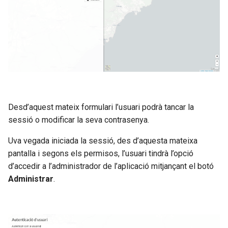
Estadística
o
Mapa de calor
Punts d'interés i visites
Heatmap
m
virtuals
Mapa de calor
Visualitzar StreetView
Visualitzar StreetView
e
Visualizar StreetView
n
Compartir mapa
Compartir mapa
Compartir mapa
ç
Impressió
Impressió
a
Impresión
Desd’aquest mateix formulari l’usuari podrà tancar la
Pantalla completa
Pantalla completa
r
sessió o modificar la seva contrasenya.
Pantalla completa
a
Uva vegada iniciada la sessió, des d’aquesta mateixa
pantalla i segons els permisos, l’usuari tindrà l’opció
c
d’accedir a l’administrador de l’aplicació mitjançant el botó
e
Administrar
.
r
c
a