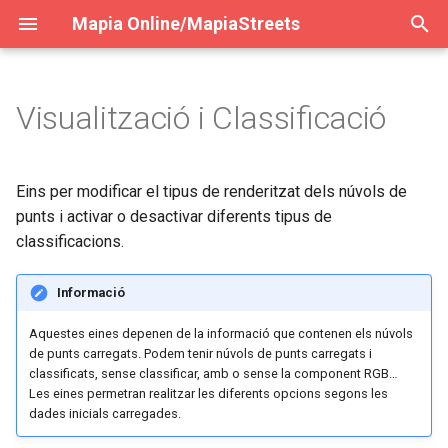
Mapia Online/MapiaStreets
E
s
Visualització i Classificació
General
Navegació
Iniciar sesión
Iniciar sessió
General
General
General
General
c
r
Cercar informació
Alta resolució
Entorno 2D
Entorn 2D
Buscar información
Ver ubicaciones panorama
Cercar informació
Veure ubicacions panoram
Eins per modificar el tipus de renderitzat dels núvols de
i
punts i activar o desactivar diferents tipus de
Catàleg de capes
Capturar imatge
Entorno 3D
Entorn 3D
Catálogo de capas
Seleccionar ubicación
Catàleg de capes
Seleccionar ubicació
classificacions.
u
Afegir capa personalitzada
Paràmetres d'imatge
Añadir capa personalizada
Entorno panorama
Afegir capa personalitzada
Entorn panorama
p
Informació
e
Mapes Base
Històric de panorames
Mapas base
Entorno nube de puntos
Mapes Base
Entorn núvol de punts
Aquestes eines depenen de la informació que contenen els núvols
de punts carregats. Podem tenir núvols de punts carregats i
r
classificats, sense classificar, amb o sense la component RGB…
Eines de mesura i dibuix
Herramientas de medición 
Utilidades
Eines de mesura i dibuix
Utilitats
a
Les eines permetran realitzar les diferents opcions segons les
dibujo
dades inicials carregades.
c
Estadística
Statistics