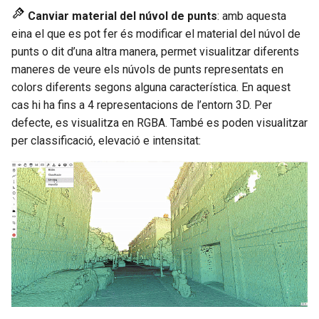
Estadística
o
Canviar material del núvol de punts
: amb aquesta
Mapa de calor
Heatmap
eina el que es pot fer és modificar el material del núvol de
m
Mapa de calor
punts o dit d’una altra manera, permet visualitzar diferents
Visualitzar StreetView
Visualitzar StreetView
e
maneres de veure els núvols de punts representats en
Visualizar StreetView
colors diferents segons alguna característica. En aquest
n
Compartir mapa
Compartir mapa
cas hi ha fins a 4 representacions de l’entorn 3D. Per
Compartir mapa
ç
defecte, es visualitza en RGBA. També es poden visualitzar
Impressió
Impressió
a
per classificació, elevació e intensitat:
Impresión
Pantalla completa
Pantalla completa
r
Pantalla completa
a
c
e
r
c
a