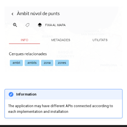
r
Information
The application may have different APIs connected according to
each implementation and installation