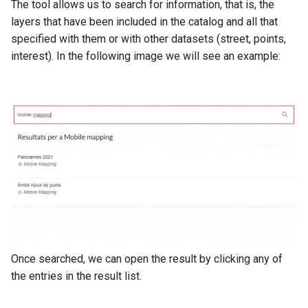
Estadística
The tool allows us to search for information, that is, the
o
Mapa de calor
Punts interés i visites virtu
layers that have been included in the catalog and all that
m
Mapa de calor
specified with them or with other datasets (street, points,
Visualitzar StreetView
interest). In the following image we will see an example:
e
Visualizar StreetView
n
Compartir mapa
Compartir mapa
ç
Impressió
a
Impresión
Pantalla completa
r
Pantalla completa
a
c
e
r
Once searched, we can open the result by clicking any of
the entries in the result list.
c
a