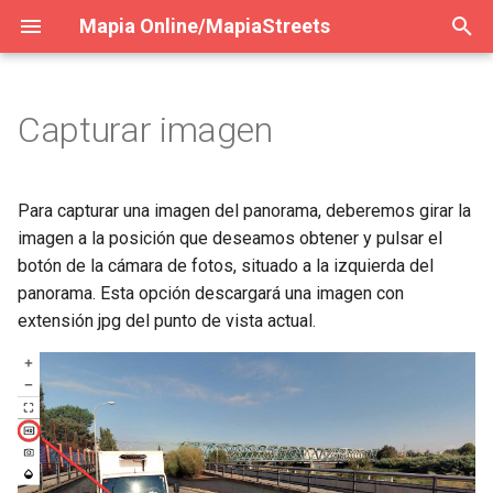
Mapia Online/MapiaStreets
E
s
Capturar imagen
Iniciar sessió
General
Navegación
Iniciar sessió
General
Primers passos
General
General
c
r
Entorn 2D
Buscar información
Atributos de visualización
Entorn 2D
Cercar informació
Entorn panorama
Cercar informació
Veure ubicacions panoram
Para capturar una imagen del panorama, deberemos girar la
i
imagen a la posición que deseamos obtener y pulsar el
Entorn 3D
Catálogo de capas
Herramientas de dibujo y
Entorn 3D
Catàleg de capes
Entorn núvol de punts
Catàleg de capes
Seleccionar ubicació
botón de la cámara de fotos, situado a la izquierda del
u
medición
panorama. Esta opción descargará una imagen con
Añadir capa personalizada
Afegir capa personalitzada
Utilitats
Afegir capa personalitzada
Entorn panorama
p
extensión jpg del punto de vista actual.
Creación de perfil
e
Mapas base
Mapes Base
Mapes Base
Entorn núvol de punts
r
Exportar mediciones
Herramientas de medición y
Eines de mesura i dibuix
Eines de mesura i dibuix
Utilitats
a
dibujo
Visualización i clasificación
c
Estadística
Statistics