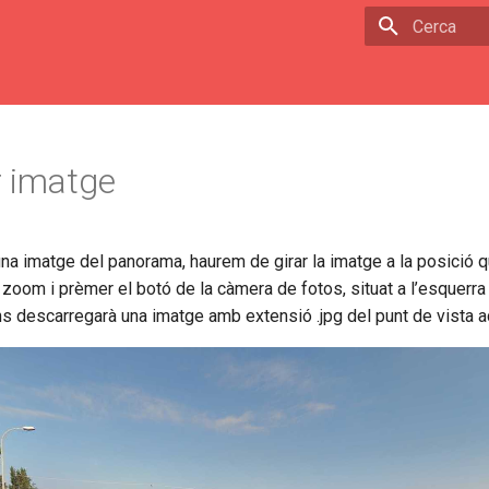
Escriu per 
r imatge
na imatge del panorama, haurem de girar la imatge a la posició
el zoom i prèmer el botó de la càmera de fotos, situat a l’esquerr
s descarregarà una imatge amb extensió .jpg del punt de vista ac