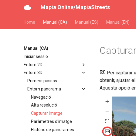
Mapia Online/MapiaStreets
Home
Manual (CA)
Manual (ES)
Manual (EN)
Captura
Manual (CA)
Iniciar sessió
Entorn 2D
Per capturar u
Entorn 3D
obtenir, ajustar 
Primers passos
Aquesta opció en
Entorn panorama
Navegació
Alta resolució
Capturar imatge
Paràmetres d'imatge
Històric de panorames