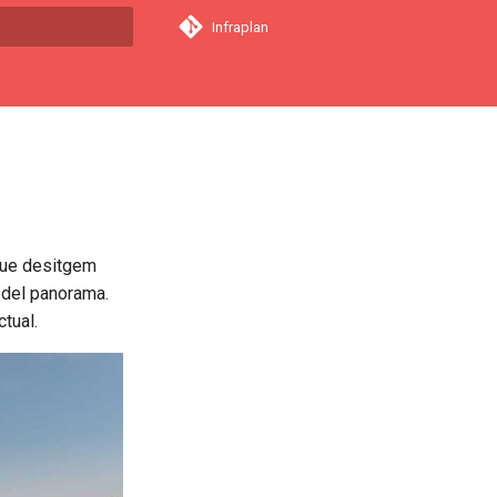
Infraplan
a començar a cercar
 que desitgem
a del panorama.
tual.