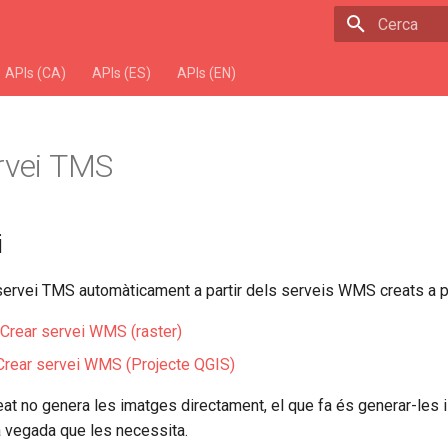
Escriu per 
APIs (CA)
APIs (ES)
APIs (EN)
rvei TMS
i
ervei TMS automàticament a partir dels serveis WMS creats a pa
Crear servei WMS (raster)
Crear servei WMS (Projecte QGIS)
at no genera les imatges directament, el que fa és generar-les i
 vegada que les necessita.