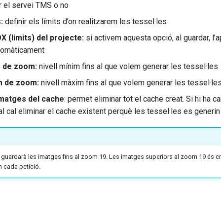
r el servei TMS o no
:
definir els límits d’on realitzarem les tessel·les
 (limits) del projecte:
si activem aquesta opció, al guardar, l’a
utomàticament
m de zoom:
nivell mínim fins al que volem generar les tessel·les
m de zoom:
nivell màxim fins al que volem generar les tessel·le
imatges del cache
: permet eliminar tot el cache creat. Si hi ha c
l cal eliminar el cache existent perquè les tessel·les es generin
guardarà les imatges fins al zoom 19. Les imatges superiors al zoom 19 és c
 cada petició.