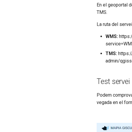
En el geoportal 
TMS.
La ruta del serve
WMS:
https:
service=WMS
TMS:
https:
admin/qgisse
Test servei
Podem comprovar 
vegada en el form