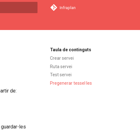
Infraplan
a començar a cercar
Taula de continguts
Crear servei
Ruta servei
Test servei
Pregenerar tessel·les
rtir de:
 guardar-les