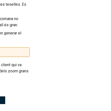
les teselles. Es
recomana no
ll és gran.
en generar el
client qui va
 dels zoom grans