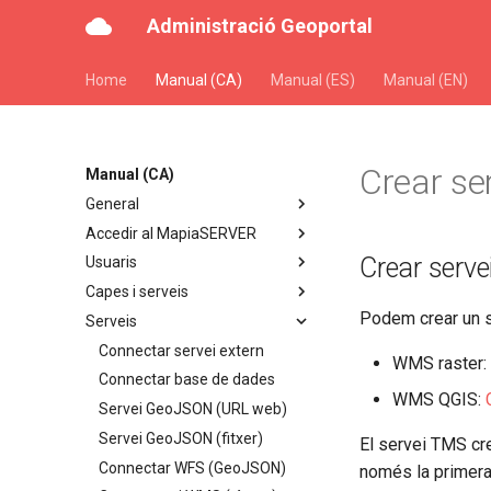
Administració Geoportal
Home
Manual (CA)
Manual (ES)
Manual (EN)
Crear se
Manual (CA)
General
Accedir al MapiaSERVER
Crear serve
Usuaris
Capes i serveis
Podem crear un s
Serveis
Connectar servei extern
WMS raster:
Connectar base de dades
WMS QGIS:
Servei GeoJSON (URL web)
Servei GeoJSON (fitxer)
El servei TMS cre
Connectar WFS (GeoJSON)
només la primera