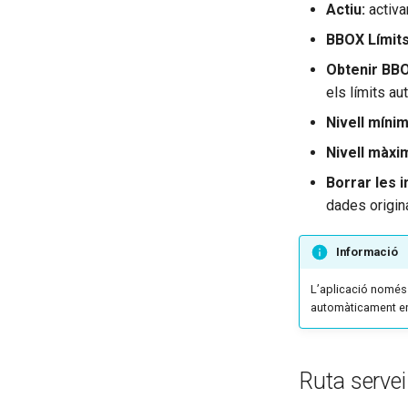
Actiu:
activa
BBOX Límits
Obtenir BBOX
els límits a
Nivell míni
Nivell màxi
Borrar les 
dades origina
Informació
L’aplicació només 
automàticament en
Ruta servei