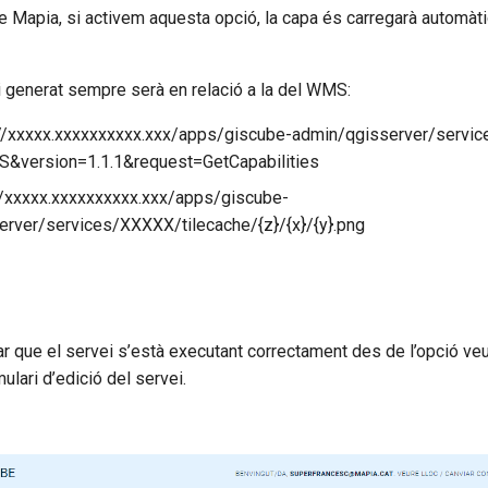
de Mapia, si activem aquesta opció, la capa és carregarà automà
i generat sempre serà en relació a la del WMS:
//xxxxx.xxxxxxxxxx.xxx/apps/giscube-admin/qgisserver/serv
&version=1.1.1&request=GetCapabilities
//xxxxx.xxxxxxxxxx.xxx/apps/giscube-
rver/services/XXXXX/tilecache/{z}/{x}/{y}.png
que el servei s’està executant correctament des de l’opció ve
ulari d’edició del servei.