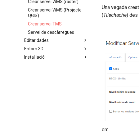
Crear servei WMS (ràster)
Una vegada creat
Crear servei WMS (Projecte
(
Tilechache
) des
QGIS)
Crear servei TMS
Servei de descàrregues
Editar dades
Entorn 3D
Instal·lació
on: