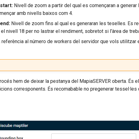
start:
Nivell de zoom a partir del qual es començaran a generar 
mençar amb nivells baixos com 4.
end:
Nivell de zoom fins al qual es generaran les teselles. Es 
l nivell 18 per no lastrar el rendiment, sobretot si l’àrea de treba
 referència al número de workers del servidor que vols utilitzar 
procés hem de deixar la pestanya del MapiaSERVER oberta. És el 
eticions corresponents. És recomabable no pregenerar tessel·les