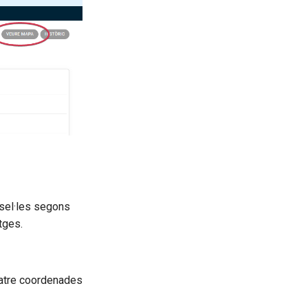
ssel·les segons
tges.
quatre coordenades