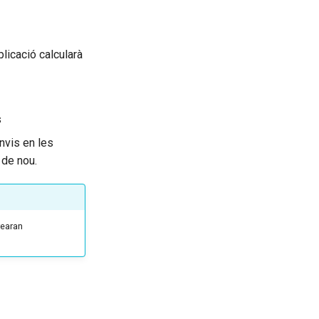
plicació calcularà
s
anvis en les
 de nou.
rearan