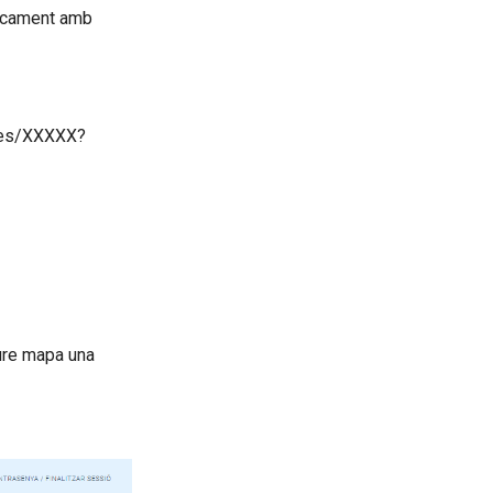
ticament amb
ices/XXXXX?
ure mapa una