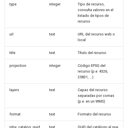
type
integer
Tipo de recurso,
consulta valores en el
listado de tipos de
recurso
url
text
URL del recurso web o
local
title
text
Título del recurso
projection
integer
Código EPSG del
recurso (p.e. 4326,
25831, …)
layers
text
Capas del recurso
separadas por comas
(p.e. en un WMS)
format
text
Formato del recurso
mbx_catalog_guid
text
GUID del catálogo al que