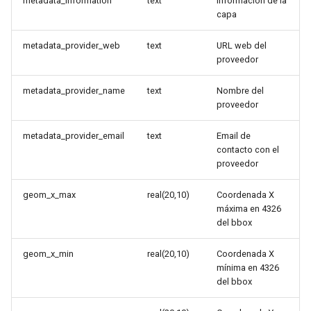
metadata_information
text
Información de la
capa
metadata_provider_web
text
URL web del
proveedor
metadata_provider_name
text
Nombre del
proveedor
metadata_provider_email
text
Email de
contacto con el
proveedor
geom_x_max
real(20,10)
Coordenada X
máxima en 4326
del bbox
geom_x_min
real(20,10)
Coordenada X
mínima en 4326
del bbox