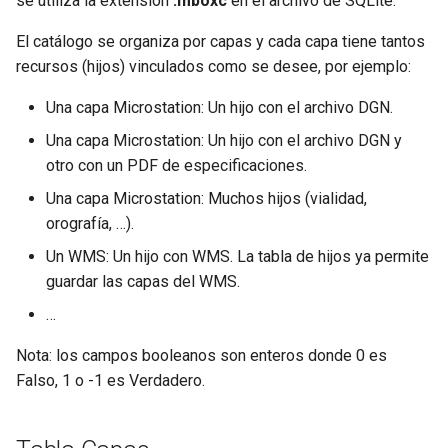
se utiliza la extensión
.mboxc
en el archivo de SQLite.
API panorames v1
(deprecated)
QGIS)
(Proyecto QGIS)
Create WMS service (QGIS
o
(deprecated)
project)
Instal·lació
Instalación
Installation
El catálogo se organiza por capas y cada capa tiene tantos
m
Panoramas v2 API
Crear servei TMS
Crear servicio TMS
recursos (hijos) vinculados como se desee, por ejemplo:
API panorames v2
Create TMS service
e
Panoramas v3 API
Servei de descàrregues
Servicio de descargas
Una capa Microstation: Un hijo con el archivo DGN.
n
API panorames v3
Download service
Una capa Microstation: Un hijo con el archivo DGN y
Data Model
ç
otro con un PDF de especificaciones.
Model de dades
a
Una capa Microstation: Muchos hijos (vialidad,
Geoportal Configuration
orografía, …).
Configuració geoportal
r
Routes
Un WMS: Un hijo con WMS. La tabla de hijos ya permite
a
Rutes
guardar las capas del WMS.
Local Catalog
c
…
Catàleg local
e
Tools and processes viewer
Nota: los campos booleanos son enteros donde 0 es
Eines i processos visor
r
Falso, 1 o -1 es Verdadero.
c
a