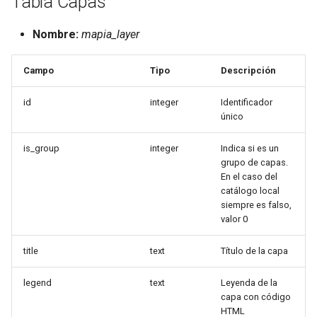
Tabla Capas
r
Nombre:
mapia_layer
Campo
Tipo
Descripción
id
integer
Identificador
único
is_group
integer
Indica si es un
grupo de capas.
En el caso del
catálogo local
siempre es falso,
valor 0
title
text
Título de la capa
legend
text
Leyenda de la
capa con código
HTML