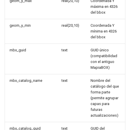
geom_y_max
real(20,10)
Coordenada Y
máxima en 4326
del bbox
geom_y_min
real(20,10)
Coordenada Y
mínima en 4326
del bbox
mbx_guid
text
GUID único
(compatibilidad
con el antiguo
MapiaBOX)
mbx_catalog_name
text
Nombre del
catálogo del que
forma parte
(permite agrupar
capas para
futuras
actualizaciones)
mbx_catalog_guid
text
GUID del