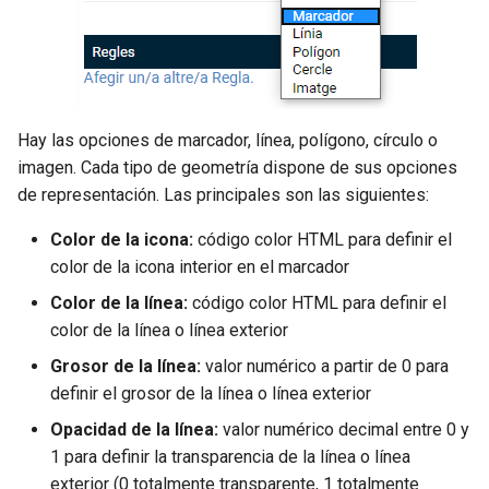
(Proyecto QGIS)
API panorames v1
API panoramas v1
(deprecated)
QGIS)
Create WMS service (QGIS
o
(deprecated)
(deprecated)
project)
Instal·lació
Reglas
Installation
m
Crear servicio TMS
Panoramas v2 API
Crear servei TMS
API panorames v2
API panoramas v2
Create TMS service
e
Servicio de descargas
Panoramas v3 API
Servei de descàrregues
n
API panorames v3
API panoramas v3
Download service
Hay las opciones de marcador, línea, polígono, círculo o
Data Model
imagen. Cada tipo de geometría dispone de sus opciones
ç
Model de dades
Modelo de datos
de representación. Las principales son las siguientes:
a
Geoportal Configuration
Color de la icona:
código color HTML para definir el
Configuració geoportal
Configuración geoportal
r
color de la icona interior en el marcador
Routes
a
Rutes
Rutas
Color de la línea:
código color HTML para definir el
Local Catalog
color de la línea o línea exterior
c
Catàleg local
Catálogo local
Grosor de la línea:
valor numérico a partir de 0 para
e
Tools and processes viewer
definir el grosor de la línea o línea exterior
Eines i processos visor
Herramientas y procesos
r
Opacidad de la línea:
valor numérico decimal entre 0 y
visor
c
1 para definir la transparencia de la línea o línea
exterior (0 totalmente transparente, 1 totalmente
a